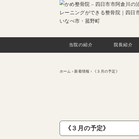
当院の紹介
院長紹介
ホーム
›
新着情報
›
《３月の予定》
《３月の予定》